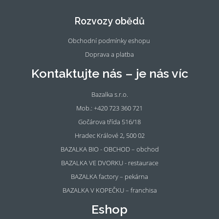
eb
tag
oo
ra
Rozvozy obědů
k
m
Obchodní podmínky eshopu
Doprava a platba
Kontaktujte nás – je nás víc
Bazalka s.r.o.
Mob.: +420 723 360 721
Gočárova třída 516/18
Hradec Králové 2, 500 02
BAZALKA BIO - OBCHOD – obchod
BAZALKA VE DVORKU - restaurace
BAZALKA factory – pekárna
BAZALKA V KOPEČKU – franchisa
Eshop