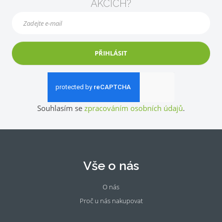
AKCÍCH?
PŘIHLÁSIT
Souhlasím se
zpracováním osobních údajů
.
Vše o nás
O nás
Proč u nás nakupovat
Fac
Ins