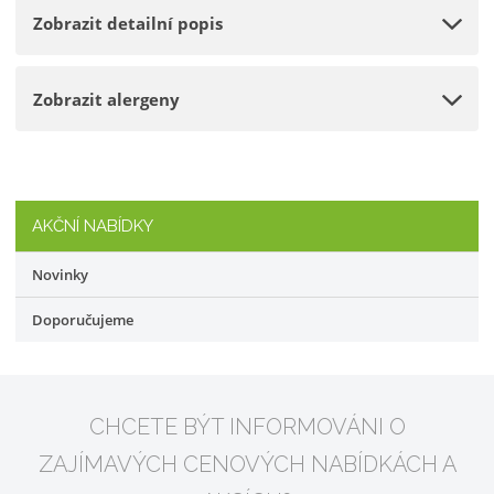
e
Zobrazit detailní popis
ž
o
t
s
ž
t
s
Zobrazit alergeny
v
t
í
v
í
AKČNÍ NABÍDKY
Novinky
Doporučujeme
CHCETE BÝT INFORMOVÁNI O
ZAJÍMAVÝCH CENOVÝCH NABÍDKÁCH A