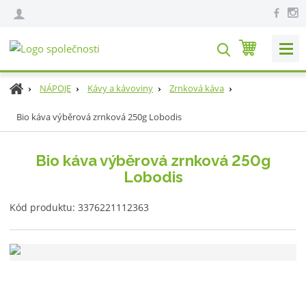
V
y
h
Ú
NÁPOJE
Kávy a kávoviny
Zrnková káva
l
v
e
Bio káva výběrová zrnková 250g Lobodis
o
d
d
n
a
Bio káva výběrová zrnková 250g
í
t
Lobodis
s
t
K
r
Kód produktu:
3376221112363
ó
a
d
n
v
a
ý
r
o