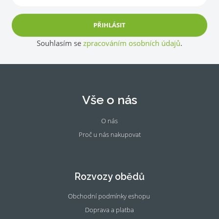
PŘIHLÁSIT
Souhlasím se
zpracováním osobních údajů
.
Vše o nás
O nás
Proč u nás nakupovat
Fac
Ins
eb
tag
oo
ra
Rozvozy obědů
k
m
Obchodní podmínky eshopu
Doprava a platba