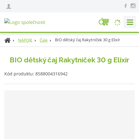
V
y
h
Ú
BIO dětský čaj Rakytníček 30 g Elixír
NÁPOJE
Čaje
l
v
e
o
BIO dětský čaj Rakytníček 30 g Elixír
d
d
n
a
K
í
Kód produktu:
8588004316942
t
ó
s
d
t
v
r
ý
a
r
n
o
a
b
c
e