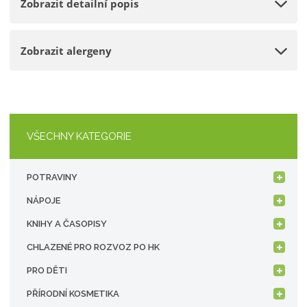
Zobrazit detailní popis
ž
o
t
s
ž
t
s
Zobrazit alergeny
v
t
í
v
í
VŠECHNY KATEGORIE
POTRAVINY
NÁPOJE
KNIHY A ČASOPISY
CHLAZENÉ PRO ROZVOZ PO HK
PRO DĚTI
PŘÍRODNÍ KOSMETIKA