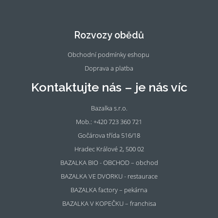
Fac
Ins
eb
tag
oo
ra
Rozvozy obědů
k
m
Obchodní podmínky eshopu
Doprava a platba
Kontaktujte nás – je nás víc
Bazalka s.r.o.
Mob.: +420 723 360 721
Gočárova třída 516/18
Hradec Králové 2, 500 02
BAZALKA BIO - OBCHOD – obchod
BAZALKA VE DVORKU - restaurace
BAZALKA factory – pekárna
BAZALKA V KOPEČKU – franchisa