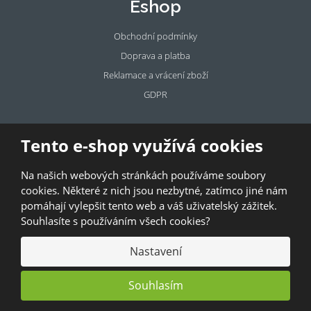
Eshop
Obchodní podmínky
Doprava a platba
Reklamace a vrácení zboží
GDPR
Pronájem
Tento e-shop využívá cookies
prostor
Na našich webových stránkách používáme soubory
Pronajměte si prostory u BAZALKY!
cookies. Některé z nich jsou nezbytné, zatímco jiné nám
pomáhají vylepšit tento web a váš uživatelský zážitek.
© 2026, Bazalka s.r.o.
Souhlasíte s používáním všech cookies?
GDPR
|
Kontakty
|
Obchodní podmínky
|
Mapa stránek
Nastavení
Souhlasím