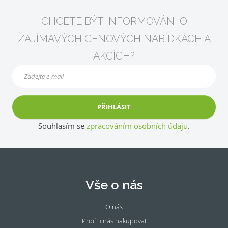
CHCETE BÝT INFORMOVÁNI O
ZAJÍMAVÝCH CENOVÝCH NABÍDKÁCH A
AKCÍCH?
PŘIHLÁSIT
Souhlasím se
zpracováním osobních údajů
.
Vše o nás
O nás
Proč u nás nakupovat