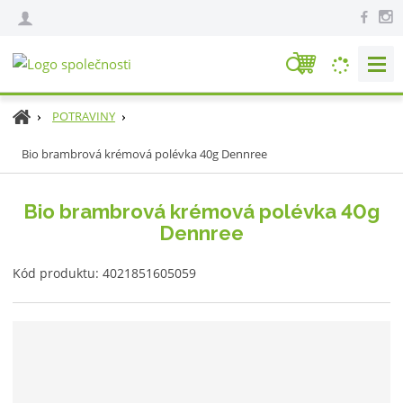
V
y
h
Ú
POTRAVINY
l
v
e
Bio brambrová krémová polévka 40g Dennree
o
d
d
n
a
Bio brambrová krémová polévka 40g
í
t
Dennree
s
t
K
r
Kód produktu:
4021851605059
ó
a
d
n
v
a
ý
r
o