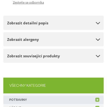
Zeptejte se odborníka
p
m
t
o
n
m
č
o
n
e
Zobrazit detailní popis
ž
o
t
s
ž
t
s
Zobrazit alergeny
v
t
í
v
í
Zobrazit související produkty
VŠECHNY KATEGORIE
POTRAVINY