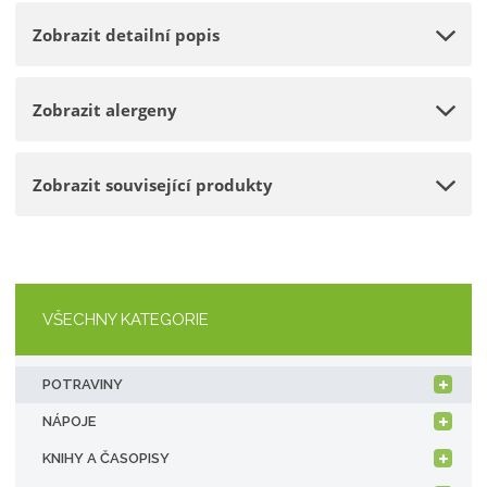
o
n
e
Zobrazit detailní popis
ž
o
t
s
ž
t
s
Zobrazit alergeny
v
t
í
v
í
Zobrazit související produkty
VŠECHNY KATEGORIE
POTRAVINY
NÁPOJE
KNIHY A ČASOPISY