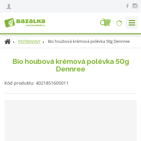
V
y
h
Ú
Bio houbová krémová polévka 50g Dennree
POTRAVINY
l
v
e
o
Bio houbová krémová polévka 50g
d
d
Dennree
n
a
í
t
K
s
Kód produktu:
4021851605011
ó
t
d
r
v
a
ý
n
r
a
o
b
c