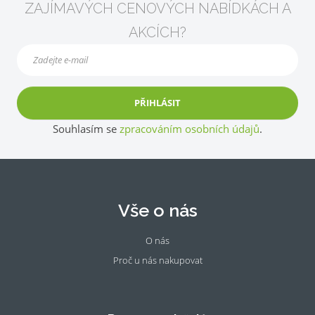
ZAJÍMAVÝCH CENOVÝCH NABÍDKÁCH A
AKCÍCH?
PŘIHLÁSIT
Souhlasím se
zpracováním osobních údajů
.
Vše o nás
O nás
Proč u nás nakupovat
Fac
Ins
eb
tag
oo
ra