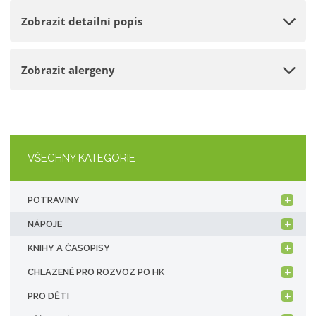
o
n
e
Zobrazit detailní popis
ž
o
t
s
ž
t
s
Zobrazit alergeny
v
t
í
v
í
VŠECHNY KATEGORIE
POTRAVINY
NÁPOJE
KNIHY A ČASOPISY
CHLAZENÉ PRO ROZVOZ PO HK
PRO DĚTI