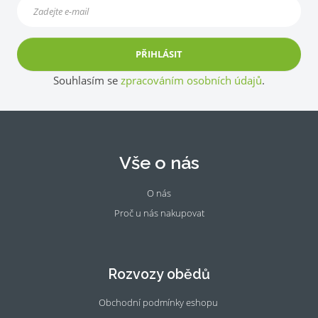
PŘIHLÁSIT
Souhlasím se
zpracováním osobních údajů
.
Vše o nás
O nás
Proč u nás nakupovat
Fac
Ins
eb
tag
oo
ra
Rozvozy obědů
k
m
Obchodní podmínky eshopu