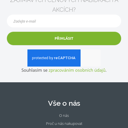
ZAJÍMAVÝCH CENOVÝCH NABÍDKÁCH A
AKCÍCH?
PŘIHLÁSIT
Souhlasím se
zpracováním osobních údajů
.
Vše o nás
O nás
Proč u nás nakupovat