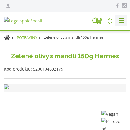
V
y
h
Ú
Zelené olivy s mandlí 150g Hermes
POTRAVINY
l
v
e
o
Zelené olivy s mandlí 150g Hermes
d
d
n
a
K
í
Kód produktu:
5200104692179
t
ó
s
d
t
v
r
ý
a
r
n
o
a
b
c
e