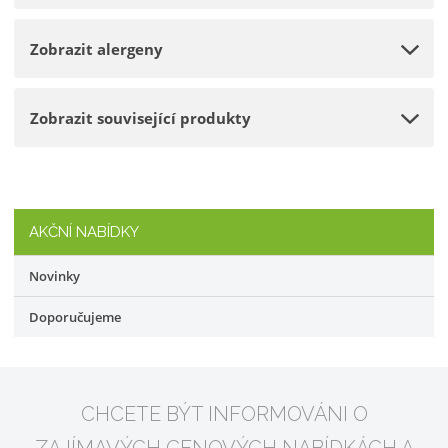
s
ž
t
s
Zobrazit alergeny
v
t
í
v
í
Zobrazit související produkty
AKČNÍ NABÍDKY
Novinky
Doporučujeme
CHCETE BÝT INFORMOVÁNI O