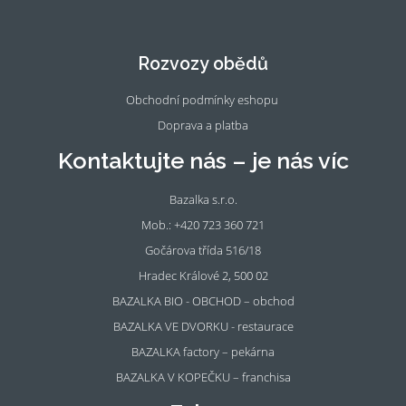
Fac
Ins
eb
tag
oo
ra
Rozvozy obědů
k
m
Obchodní podmínky eshopu
Doprava a platba
Kontaktujte nás – je nás víc
Bazalka s.r.o.
Mob.: +420 723 360 721
Gočárova třída 516/18
Hradec Králové 2, 500 02
BAZALKA BIO - OBCHOD – obchod
BAZALKA VE DVORKU - restaurace
BAZALKA factory – pekárna
BAZALKA V KOPEČKU – franchisa