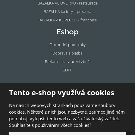
BAZALKA VE DVORKU - restaurace
BAZALKA factory – pekárna
BAZALKA V KOPEČKU – franchisa
Eshop
Obchodní podmínky
Doprava a platba
Reklamace a vrácení zboží
GDPR
Pronájem
Tento e-shop využívá cookies
prostor
Na našich webových stránkách používáme soubory
Pronajměte si prostory u BAZALKY!
cookies. Některé z nich jsou nezbytné, zatímco jiné nám
pomáhají vylepšit tento web a váš uživatelský zážitek.
© 2026, Bazalka s.r.o.
Souhlasíte s používáním všech cookies?
GDPR
|
Kontakty
|
Obchodní podmínky
|
Mapa stránek