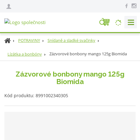
V
y
h
Ú
POTRAVINY
Snídaně a sladké svačinky
l
v
e
o
Zázvorové bonbony mango 125g Biomida
Lízátka a bonbóny
d
d
n
a
Zázvorové bonbony mango 125g
í
t
Biomida
s
t
K
r
Kód produktu:
8991002340305
ó
a
d
n
v
a
ý
r
o