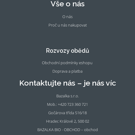
Vše o nás
O nás
Proč u nás nakupovat
Fac
Ins
eb
tag
oo
ra
Rozvozy obědů
k
m
Obchodní podmínky eshopu
Doprava a platba
Kontaktujte nás – je nás víc
Bazalka s.r.o.
Mob.: +420 723 360 721
Gočárova třída 516/18
Hradec Králové 2, 500 02
BAZALKA BIO - OBCHOD – obchod