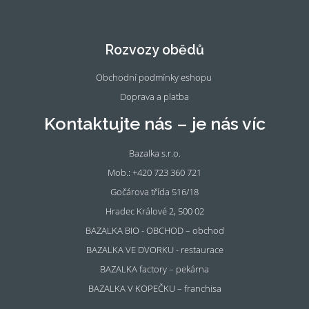
Fac
Ins
eb
tag
oo
ra
Rozvozy obědů
k
m
Obchodní podmínky eshopu
Doprava a platba
Kontaktujte nás – je nás víc
Bazalka s.r.o.
Mob.: +420 723 360 721
Gočárova třída 516/18
Hradec Králové 2, 500 02
BAZALKA BIO - OBCHOD – obchod
BAZALKA VE DVORKU - restaurace
BAZALKA factory – pekárna
BAZALKA V KOPEČKU – franchisa