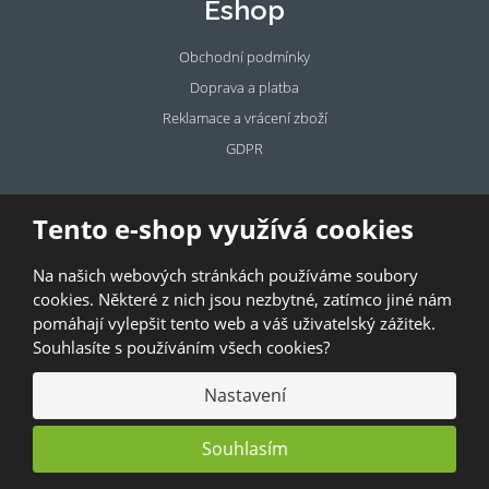
Eshop
Obchodní podmínky
Doprava a platba
Reklamace a vrácení zboží
GDPR
Pronájem
Tento e-shop využívá cookies
prostor
Na našich webových stránkách používáme soubory
Pronajměte si prostory u BAZALKY!
cookies. Některé z nich jsou nezbytné, zatímco jiné nám
pomáhají vylepšit tento web a váš uživatelský zážitek.
© 2026, Bazalka s.r.o.
Souhlasíte s používáním všech cookies?
GDPR
|
Kontakty
|
Obchodní podmínky
|
Mapa stránek
Nastavení
Souhlasím