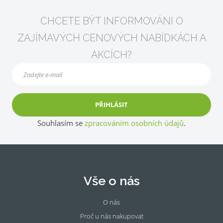
CHCETE BÝT INFORMOVÁNI O
ZAJÍMAVÝCH CENOVÝCH NABÍDKÁCH A
AKCÍCH?
PŘIHLÁSIT
Souhlasím se
zpracováním osobních údajů
.
Vše o nás
O nás
Proč u nás nakupovat