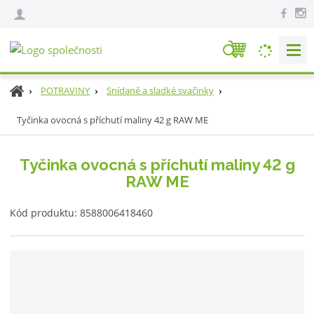
V
y
h
Ú
POTRAVINY
Snídaně a sladké svačinky
l
v
e
Tyčinka ovocná s příchutí maliny 42 g RAW ME
o
d
d
n
a
Tyčinka ovocná s příchutí maliny 42 g
í
t
RAW ME
s
t
K
r
Kód produktu:
8588006418460
ó
a
d
n
v
a
ý
r
o