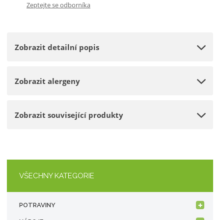
Zeptejte se odborníka
p
m
t
o
n
m
č
o
n
e
Zobrazit detailní popis
ž
o
t
s
ž
t
s
Zobrazit alergeny
v
t
í
v
í
Zobrazit související produkty
VŠECHNY KATEGORIE
POTRAVINY