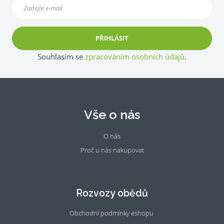
PŘIHLÁSIT
Souhlasím se
zpracováním osobních údajů
.
Vše o nás
O nás
Proč u nás nakupovat
Fac
Ins
eb
tag
oo
ra
Rozvozy obědů
k
m
Obchodní podmínky eshopu