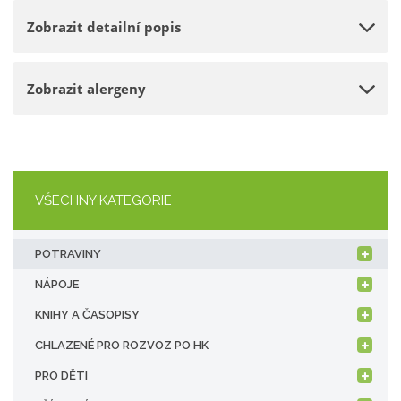
o
n
e
Zobrazit detailní popis
ž
o
t
s
ž
t
s
Zobrazit alergeny
v
t
í
v
í
VŠECHNY KATEGORIE
POTRAVINY
NÁPOJE
KNIHY A ČASOPISY
CHLAZENÉ PRO ROZVOZ PO HK
PRO DĚTI