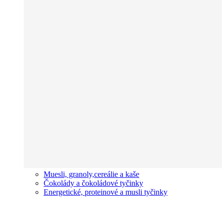
Muesli, granoly,cereálie a kaše
Čokolády a čokoládové tyčinky
Energetické, proteinové a musli tyčinky