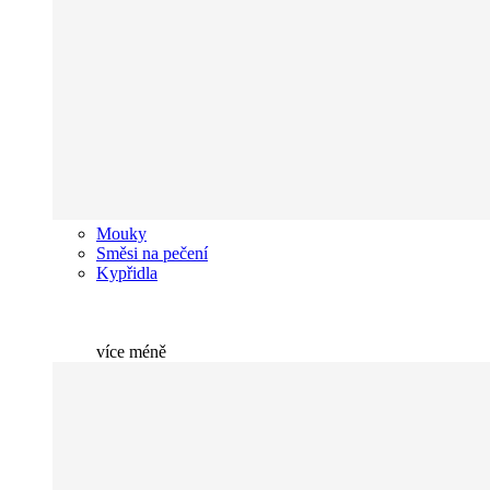
Mouky
Směsi na pečení
Kypřidla
více
méně