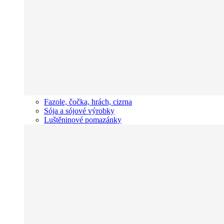
Fazole, čočka, hrách, cizrna
Sója a sójové výrobky
Luštěninové pomazánky