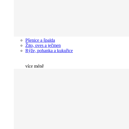
Pšenice a špalda
Žito, oves a ječmen
Rýže, pohanka a kukuřice
více
méně