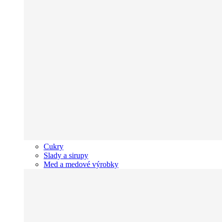
Cukry
Slady a sirupy
Med a medové výrobky