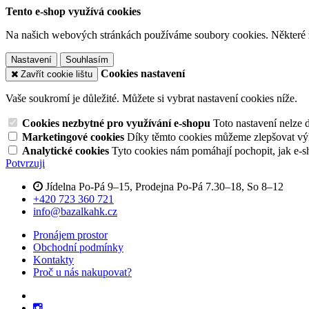
Tento e-shop využívá cookies
Na našich webových stránkách používáme soubory cookies. Některé z n
Nastavení
Souhlasím
Cookies nastavení
Zavřít cookie lištu
Vaše soukromí je důležité. Můžete si vybrat nastavení cookies níže.
Cookies nezbytné pro využívání e-shopu
Toto nastavení nelze 
Marketingové cookies
Díky těmto cookies můžeme zlepšovat výko
Analytické cookies
Tyto cookies nám pomáhají pochopit, jak e-s
Potvrzuji
Jídelna Po-Pá 9–15, Prodejna Po-Pá 7.30–18, So 8–12
+420 723 360 721
info@bazalkahk.cz
Pronájem prostor
Obchodní podmínky
Kontakty
Proč u nás nakupovat?