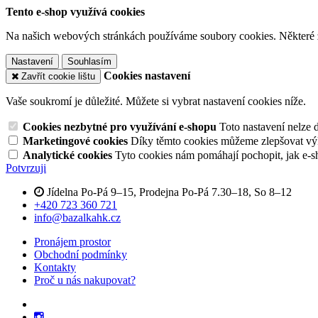
Tento e-shop využívá cookies
Na našich webových stránkách používáme soubory cookies. Některé z n
Nastavení
Souhlasím
Cookies nastavení
Zavřít cookie lištu
Vaše soukromí je důležité. Můžete si vybrat nastavení cookies níže.
Cookies nezbytné pro využívání e-shopu
Toto nastavení nelze 
Marketingové cookies
Díky těmto cookies můžeme zlepšovat výko
Analytické cookies
Tyto cookies nám pomáhají pochopit, jak e-s
Potvrzuji
Jídelna Po-Pá 9–15, Prodejna Po-Pá 7.30–18, So 8–12
+420 723 360 721
info@bazalkahk.cz
Pronájem prostor
Obchodní podmínky
Kontakty
Proč u nás nakupovat?