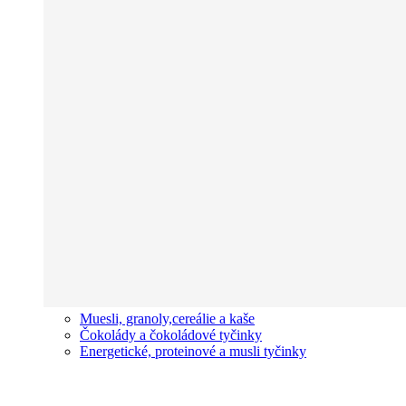
Muesli, granoly,cereálie a kaše
Čokolády a čokoládové tyčinky
Energetické, proteinové a musli tyčinky