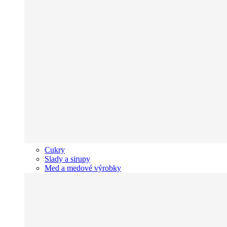
Cukry
Slady a sirupy
Med a medové výrobky