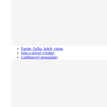
Fazole, čočka, hrách, cizrna
Sója a sójové výrobky
Luštěninové pomazánky