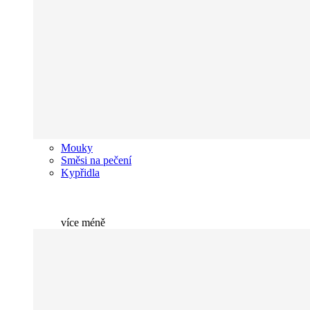
Mouky
Směsi na pečení
Kypřidla
více
méně