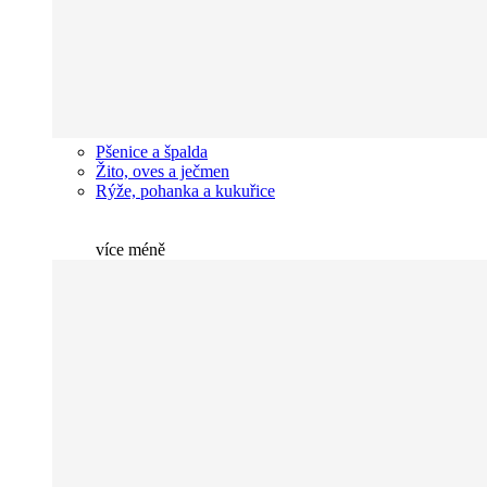
Pšenice a špalda
Žito, oves a ječmen
Rýže, pohanka a kukuřice
více
méně