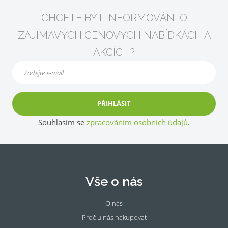
CHCETE BÝT INFORMOVÁNI O
ZAJÍMAVÝCH CENOVÝCH NABÍDKÁCH A
AKCÍCH?
PŘIHLÁSIT
Souhlasím se
zpracováním osobních údajů
.
Vše o nás
O nás
Proč u nás nakupovat