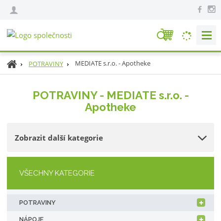
V
y
h
Ú
MEDIATE s.r.o. - Apotheke
POTRAVINY
l
v
e
o
POTRAVINY - MEDIATE s.r.o. -
d
d
Apotheke
n
a
í
t
s
Zobrazit další kategorie
t
r
a
n
VŠECHNY KATEGORIE
a
POTRAVINY
NÁPOJE