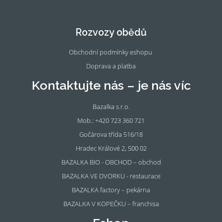
Fac
Ins
eb
tag
oo
ra
Rozvozy obědů
k
m
Obchodní podmínky eshopu
Doprava a platba
Kontaktujte nás – je nás víc
Bazalka s.r.o.
Mob.: +420 723 360 721
Gočárova třída 516/18
Hradec Králové 2, 500 02
BAZALKA BIO - OBCHOD – obchod
BAZALKA VE DVORKU - restaurace
BAZALKA factory – pekárna
BAZALKA V KOPEČKU – franchisa