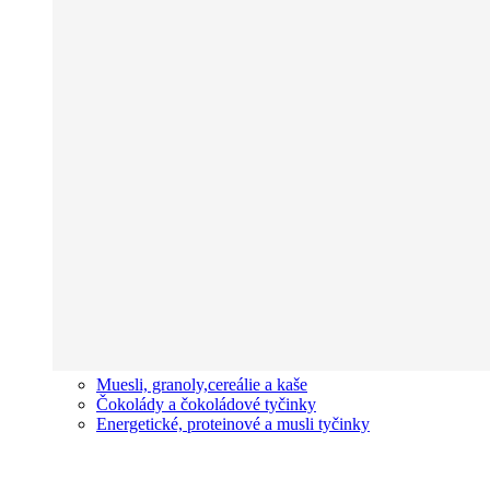
Muesli, granoly,cereálie a kaše
Čokolády a čokoládové tyčinky
Energetické, proteinové a musli tyčinky