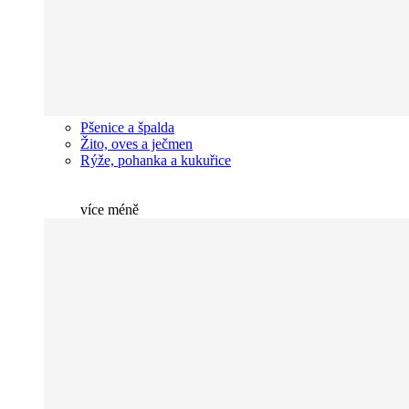
Pšenice a špalda
Žito, oves a ječmen
Rýže, pohanka a kukuřice
více
méně