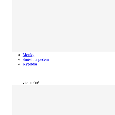
Mouky
Směsi na pečení
Kypřidla
více
méně