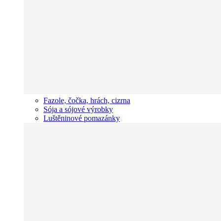
Fazole, čočka, hrách, cizrna
Sója a sójové výrobky
Luštěninové pomazánky