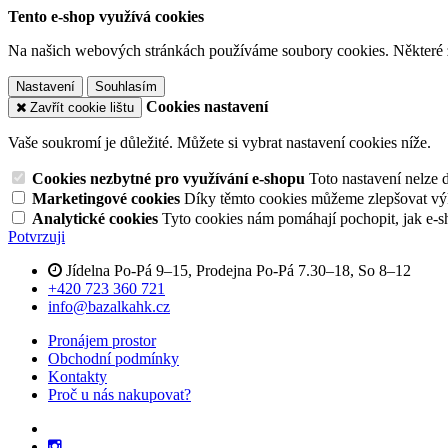
Tento e-shop využívá cookies
Na našich webových stránkách používáme soubory cookies. Některé z n
Nastavení
Souhlasím
Cookies nastavení
Zavřít cookie lištu
Vaše soukromí je důležité. Můžete si vybrat nastavení cookies níže.
Cookies nezbytné pro využívání e-shopu
Toto nastavení nelze 
Marketingové cookies
Díky těmto cookies můžeme zlepšovat výko
Analytické cookies
Tyto cookies nám pomáhají pochopit, jak e-s
Potvrzuji
Jídelna Po-Pá 9–15, Prodejna Po-Pá 7.30–18, So 8–12
+420 723 360 721
info@bazalkahk.cz
Pronájem prostor
Obchodní podmínky
Kontakty
Proč u nás nakupovat?