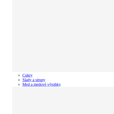
Cukry
Slady a sirupy
Med a medové výrobky