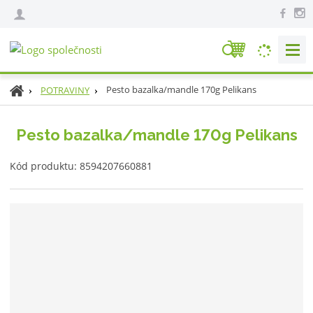
V
y
h
Ú
Pesto bazalka/mandle 170g Pelikans
POTRAVINY
l
v
e
o
Pesto bazalka/mandle 170g Pelikans
d
d
n
a
K
í
Kód produktu:
8594207660881
t
ó
s
d
t
v
r
ý
a
r
n
o
a
b
c
e