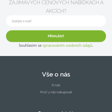
ZAJÍMAVÝCH CENOVÝCH NABÍDKÁCH A
AKCÍCH?
PŘIHLÁSIT
Souhlasím se
zpracováním osobních údajů
.
Vše o nás
O nás
Proč u nás nakupovat
Fac
Ins
eb
tag
oo
ra