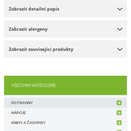
o
n
e
Zobrazit detailní popis
ž
o
t
s
ž
t
s
Zobrazit alergeny
v
t
í
v
í
Zobrazit související produkty
VŠECHNY KATEGORIE
POTRAVINY
NÁPOJE
KNIHY A ČASOPISY