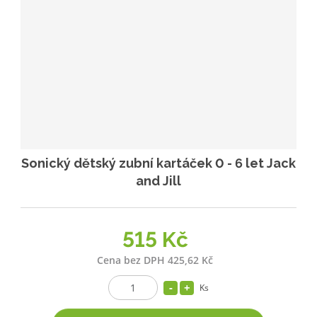
p
k
k
v
r
o
o
ý
o
v
v
v
d
ý
ý
ý
u
v
v
p
k
ý
ý
i
t
p
p
s
ů
i
i
s
s
Sonický dětský zubní kartáček 0 - 6 let Jack
and Jill
515 Kč
Cena bez DPH 425,62 Kč
Ks