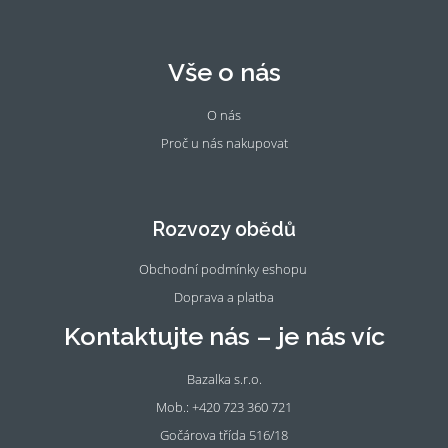
Vše o nás
O nás
Proč u nás nakupovat
Fac
Ins
eb
tag
oo
ra
Rozvozy obědů
k
m
Obchodní podmínky eshopu
Doprava a platba
Kontaktujte nás – je nás víc
Bazalka s.r.o.
Mob.: +420 723 360 721
Gočárova třída 516/18