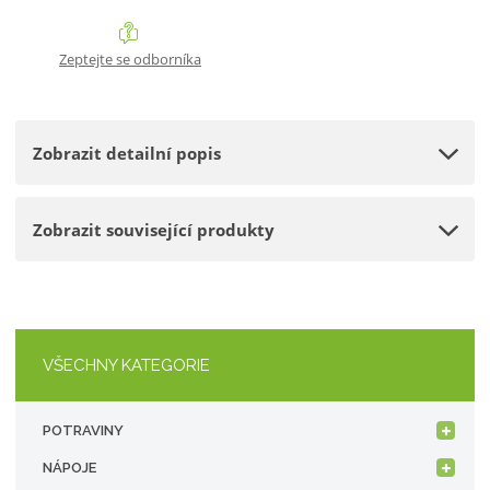
i
i
š
t
t
i
Zeptejte se odborníka
p
m
t
o
n
m
č
o
n
e
Zobrazit detailní popis
ž
o
t
s
ž
t
s
Zobrazit související produkty
v
t
í
v
í
VŠECHNY KATEGORIE
POTRAVINY
NÁPOJE