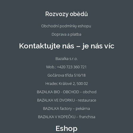
eb
tag
oo
ra
Rozvozy obědů
k
m
Obchodní podmínky eshopu
Doprava a platba
Kontaktujte nás – je nás víc
Bazalka s.r.o.
Mob.: +420 723 360 721
Gočárova třída 516/18
Hradec Králové 2, 500 02
BAZALKA BIO - OBCHOD – obchod
BAZALKA VE DVORKU - restaurace
BAZALKA factory – pekárna
BAZALKA V KOPEČKU – franchisa
Eshop