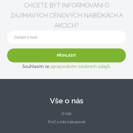
CHCETE BÝT INFORMOVÁNI O
ZAJÍMAVÝCH CENOVÝCH NABÍDKÁCH A
AKCÍCH?
PŘIHLÁSIT
Souhlasím se
zpracováním osobních údajů
.
Vše o nás
O nás
Proč u nás nakupovat
Fac
Ins