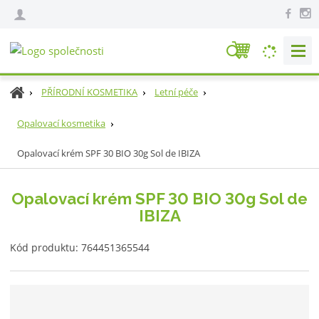
V
y
h
Ú
PŘÍRODNÍ KOSMETIKA
Letní péče
l
v
e
o
Opalovací kosmetika
d
d
Opalovací krém SPF 30 BIO 30g Sol de IBIZA
n
a
í
t
s
Opalovací krém SPF 30 BIO 30g Sol de
t
IBIZA
r
a
K
n
Kód produktu:
764451365544
ó
a
d
v
ý