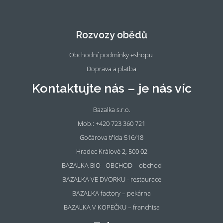
Fac
Ins
eb
tag
oo
ra
Rozvozy obědů
k
m
Obchodní podmínky eshopu
Doprava a platba
Kontaktujte nás – je nás víc
Bazalka s.r.o.
Mob.: +420 723 360 721
Gočárova třída 516/18
Hradec Králové 2, 500 02
BAZALKA BIO - OBCHOD – obchod
BAZALKA VE DVORKU - restaurace
BAZALKA factory – pekárna
BAZALKA V KOPEČKU – franchisa