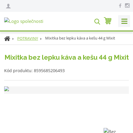
V
y
h
Ú
Mixitka bez lepku káva a kešu 44 g Mixit
POTRAVINY
l
v
e
o
Mixitka bez lepku káva a kešu 44 g Mixit
d
d
n
a
K
í
Kód produktu:
8595685206493
t
ó
s
d
t
v
r
ý
a
r
n
o
a
b
c
e