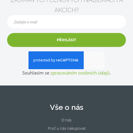
ZAJÍMAVÝCH CENOVÝCH NABÍDKÁCH A
AKCÍCH?
PŘIHLÁSIT
Souhlasím se
zpracováním osobních údajů
.
Vše o nás
O nás
Proč u nás nakupovat