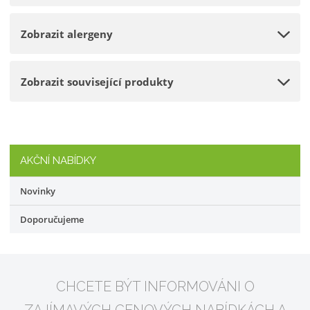
s
ž
t
s
Zobrazit alergeny
v
t
í
v
í
Zobrazit související produkty
AKČNÍ NABÍDKY
Novinky
Doporučujeme
CHCETE BÝT INFORMOVÁNI O