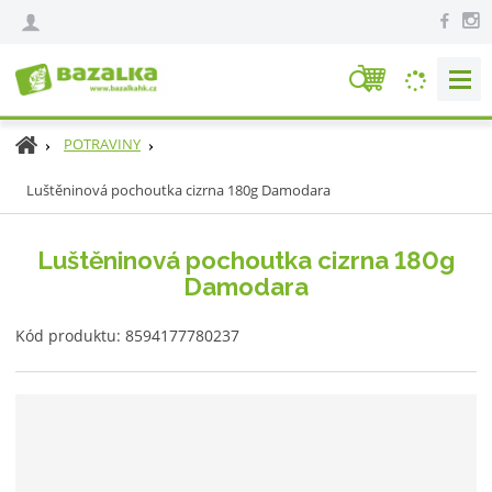
V
y
h
Ú
POTRAVINY
l
v
e
Luštěninová pochoutka cizrna 180g Damodara
o
d
d
n
a
Luštěninová pochoutka cizrna 180g
í
t
Damodara
s
t
K
r
Kód produktu:
8594177780237
ó
a
d
n
v
a
ý
r
o