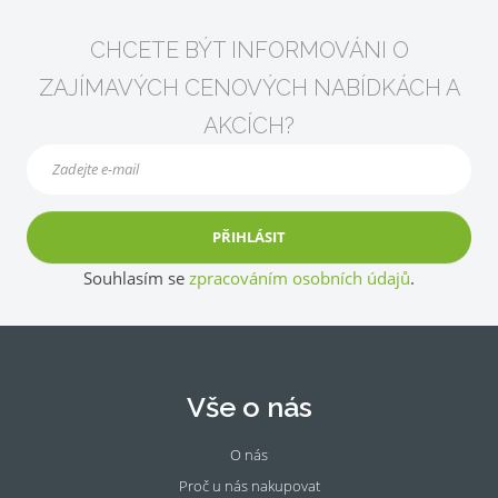
CHCETE BÝT INFORMOVÁNI O
ZAJÍMAVÝCH CENOVÝCH NABÍDKÁCH A
AKCÍCH?
PŘIHLÁSIT
Souhlasím se
zpracováním osobních údajů
.
Vše o nás
O nás
Proč u nás nakupovat