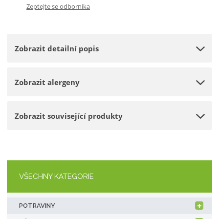
Zeptejte se odborníka
p
m
t
o
n
m
č
o
n
e
Zobrazit detailní popis
ž
o
t
s
ž
t
s
Zobrazit alergeny
v
t
í
v
í
Zobrazit související produkty
VŠECHNY KATEGORIE
POTRAVINY