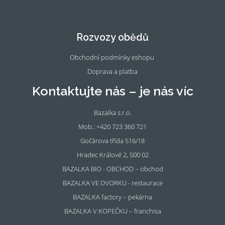
Fac
Ins
eb
tag
oo
ra
Rozvozy obědů
k
m
Obchodní podmínky eshopu
Doprava a platba
Kontaktujte nás – je nás víc
Bazalka s.r.o.
Mob.: +420 723 360 721
Gočárova třída 516/18
Hradec Králové 2, 500 02
BAZALKA BIO - OBCHOD – obchod
BAZALKA VE DVORKU - restaurace
BAZALKA factory – pekárna
BAZALKA V KOPEČKU – franchisa