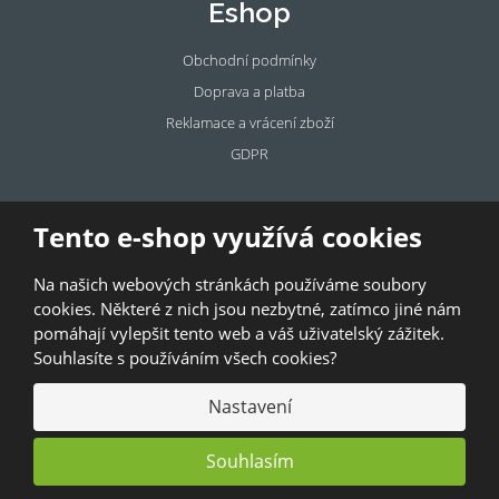
Eshop
Obchodní podmínky
Doprava a platba
Reklamace a vrácení zboží
GDPR
Pronájem
Tento e-shop využívá cookies
prostor
Na našich webových stránkách používáme soubory
Pronajměte si prostory u BAZALKY!
cookies. Některé z nich jsou nezbytné, zatímco jiné nám
pomáhají vylepšit tento web a váš uživatelský zážitek.
© 2026, Bazalka s.r.o.
Souhlasíte s používáním všech cookies?
GDPR
|
Kontakty
|
Obchodní podmínky
|
Mapa stránek
Nastavení
Souhlasím