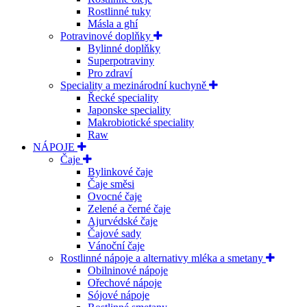
Rostlinné tuky
Másla a ghí
Potravinové doplňky
Bylinné doplňky
Superpotraviny
Pro zdraví
Speciality a mezinárodní kuchyně
Řecké speciality
Japonske speciality
Makrobiotické speciality
Raw
NÁPOJE
Čaje
Bylinkové čaje
Čaje směsi
Ovocné čaje
Zelené a černé čaje
Ajurvédské čaje
Čajové sady
Vánoční čaje
Rostlinné nápoje a alternativy mléka a smetany
Obilninové nápoje
Ořechové nápoje
Sójové nápoje