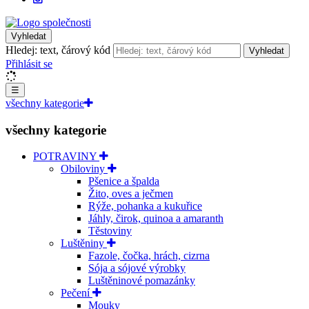
Vyhledat
Hledej: text, čárový kód
Vyhledat
Přihlásit se
☰
všechny kategorie
všechny kategorie
POTRAVINY
Obiloviny
Pšenice a špalda
Žito, oves a ječmen
Rýže, pohanka a kukuřice
Jáhly, čirok, quinoa a amaranth
Těstoviny
Luštěniny
Fazole, čočka, hrách, cizrna
Sója a sójové výrobky
Luštěninové pomazánky
Pečení
Mouky