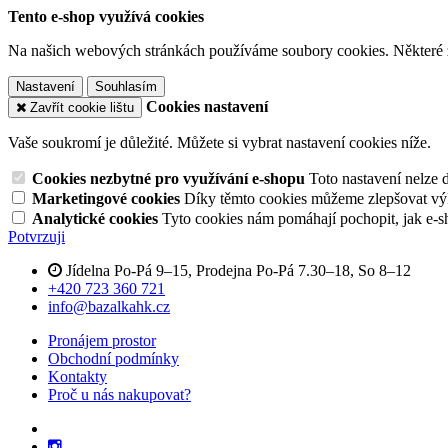
Tento e-shop využívá cookies
Na našich webových stránkách používáme soubory cookies. Některé z n
Nastavení
Souhlasím
Cookies nastavení
Zavřít cookie lištu
Vaše soukromí je důležité. Můžete si vybrat nastavení cookies níže.
Cookies nezbytné pro využívání e-shopu
Toto nastavení nelze 
Marketingové cookies
Díky těmto cookies můžeme zlepšovat výko
Analytické cookies
Tyto cookies nám pomáhají pochopit, jak e-s
Potvrzuji
Jídelna Po-Pá 9–15, Prodejna Po-Pá 7.30–18, So 8–12
+420 723 360 721
info@bazalkahk.cz
Pronájem prostor
Obchodní podmínky
Kontakty
Proč u nás nakupovat?