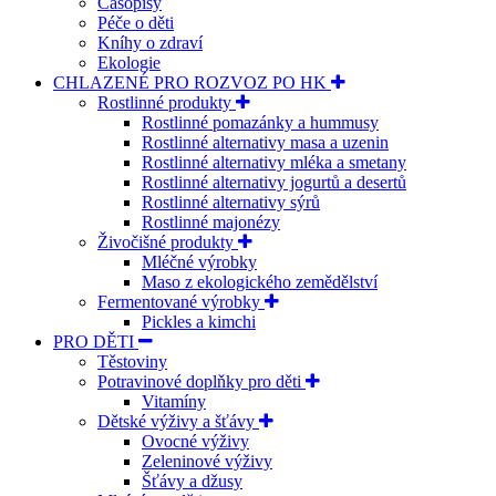
Časopisy
Péče o děti
Kníhy o zdraví
Ekologie
CHLAZENÉ PRO ROZVOZ PO HK
Rostlinné produkty
Rostlinné pomazánky a hummusy
Rostlinné alternativy masa a uzenin
Rostlinné alternativy mléka a smetany
Rostlinné alternativy jogurtů a desertů
Rostlinné alternativy sýrů
Rostlinné majonézy
Živočišné produkty
Mléčné výrobky
Maso z ekologického zemědělství
Fermentované výrobky
Pickles a kimchi
PRO DĚTI
Těstoviny
Potravinové doplňky pro děti
Vitamíny
Dětské výživy a šťávy
Ovocné výživy
Zeleninové výživy
Šťávy a džusy