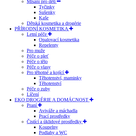
Mlsání pro děti
Tyčinky
Sušenky
Kaše
Dětská kosmetika a drogérie
PŘÍRODNÍ KOSMETIKA
Letní péče
Opalovací kosmetika
Repelenty
Pro muže
Péče o pleť
Péče o tělo
Péče o vlasy
Pro těhotné a kojící
Těhotenství, maminky
Těhotenství
Péče o zuby
Líčení
EKO DROGÉRIE A DOMÁCNOST
Praní
Aviváže a máchadla
Prací prostředky
Čistící a úklidové prostředky
Koupelny
Podlahy a WC