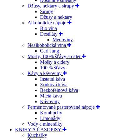
Rostlinné smetany
Džusy, nektary a sirupy
Sirupy
Džusy a nektary
Alkoholické nápoje
Bio vína
Destiláty
Medoviny
Nealkoholická vína
Carl Jung
Mošty, 100% šťávy a cider
Mošty a cidery
100 % šťávy
Kávy a kávoviny
Instatní káva
Zrnková káva
Bezkofeinová káva
Mletá káva
Kávoviny
Fermentované pasterované nápoje
Kombuchy
Limonády
Vody a minerálky
KNIHY A ČASOPISY
Kuchařky