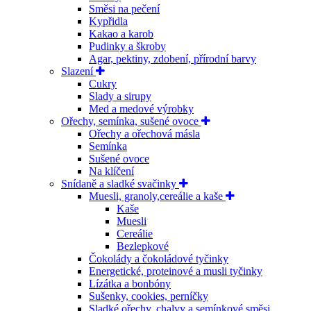
Směsi na pečení
Kypřidla
Kakao a karob
Pudinky a škroby
Agar, pektiny, zdobení, přírodní barvy
Slazení
Cukry
Slady a sirupy
Med a medové výrobky
Ořechy, semínka, sušené ovoce
Ořechy a ořechová másla
Semínka
Sušené ovoce
Na klíčení
Snídaně a sladké svačinky
Muesli, granoly,cereálie a kaše
Kaše
Muesli
Cereálie
Bezlepkové
Čokolády a čokoládové tyčinky
Energetické, proteinové a musli tyčinky
Lízátka a bonbóny
Sušenky, cookies, perníčky
Sladké ořechy, chalvy a semínkové směsi