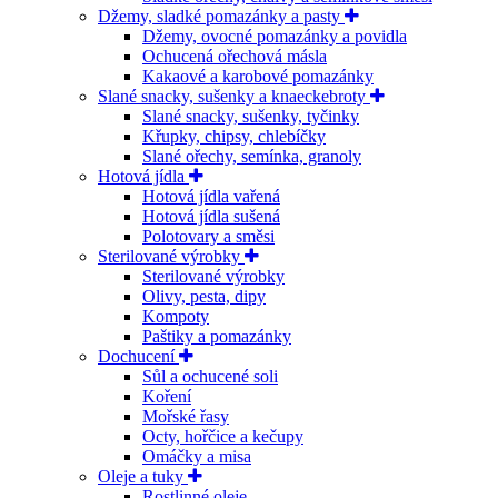
Džemy, sladké pomazánky a pasty
Džemy, ovocné pomazánky a povidla
Ochucená ořechová másla
Kakaové a karobové pomazánky
Slané snacky, sušenky a knaeckebroty
Slané snacky, sušenky, tyčinky
Křupky, chipsy, chlebíčky
Slané ořechy, semínka, granoly
Hotová jídla
Hotová jídla vařená
Hotová jídla sušená
Polotovary a směsi
Sterilované výrobky
Sterilované výrobky
Olivy, pesta, dipy
Kompoty
Paštiky a pomazánky
Dochucení
Sůl a ochucené soli
Koření
Mořské řasy
Octy, hořčice a kečupy
Omáčky a misa
Oleje a tuky
Rostlinné oleje