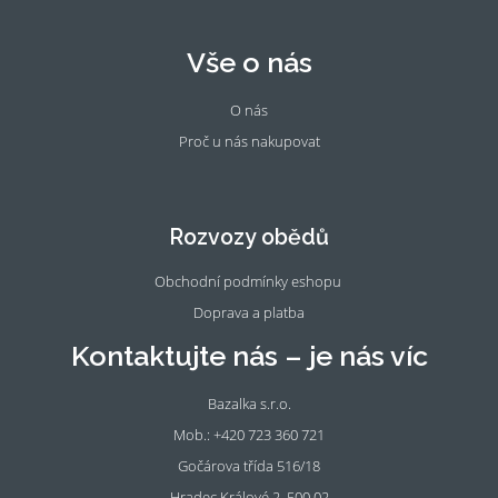
Vše o nás
O nás
Proč u nás nakupovat
Fac
Ins
eb
tag
oo
ra
Rozvozy obědů
k
m
Obchodní podmínky eshopu
Doprava a platba
Kontaktujte nás – je nás víc
Bazalka s.r.o.
Mob.: +420 723 360 721
Gočárova třída 516/18
Hradec Králové 2, 500 02