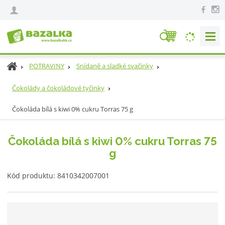
V
y
h
Ú
POTRAVINY
Snídaně a sladké svačinky
l
v
e
o
Čokolády a čokoládové tyčinky
d
d
Čokoláda bílá s kiwi 0% cukru Torras 75 g
n
a
í
t
s
Čokoláda bílá s kiwi 0% cukru Torras 75
t
g
r
a
K
n
Kód produktu:
8410342007001
ó
a
d
v
ý