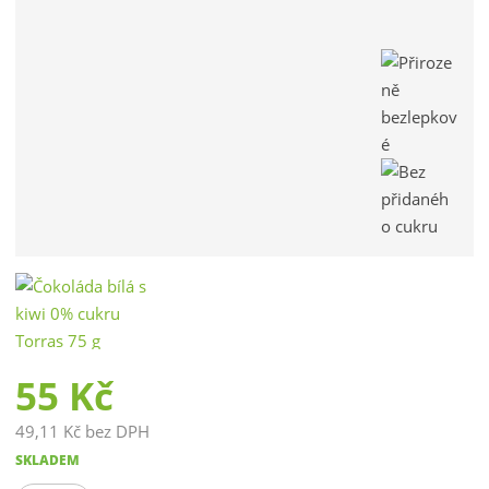
r
o
b
c
e
:
8
4
1
0
3
4
2
0
0
7
55 Kč
0
0
49,11 Kč bez DPH
1
SKLADEM