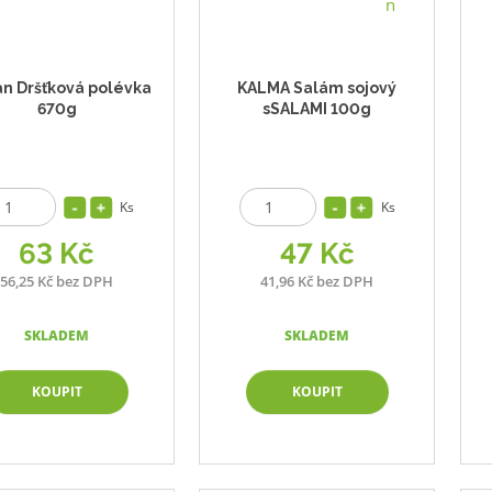
an Dršťková polévka
KALMA Salám sojový
670g
sSALAMI 100g
Ks
Ks
63 Kč
47 Kč
56,25 Kč bez DPH
41,96 Kč bez DPH
SKLADEM
SKLADEM
KOUPIT
KOUPIT