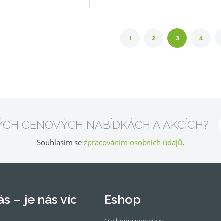
1
2
3
4
ÝCH CENOVÝCH NABÍDKÁCH A AKCÍCH?
Souhlasím se
zpracováním osobních údajů
.
s – je nás víc
Eshop
Obchodní podmínky