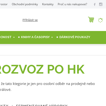
rostor
Obchodní podmínky
Kontakty
Proč u nás nakupovat?
Přihlásit se
MÁCNOST
KNIHY A ČASOPISY
DÁRKOVÉ POUKAZY
ROZVOZ PO HK
, že tato ktegorie je jen pro osobní odběr na prodejně nebo
rálové.