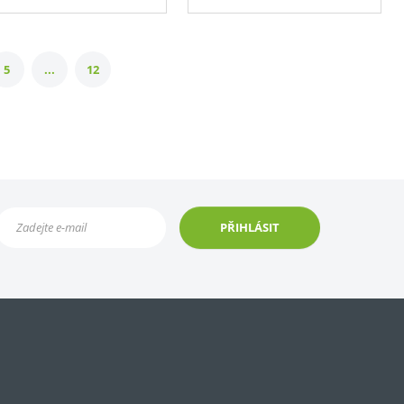
5
...
12
PŘIHLÁSIT