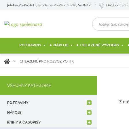
Jídelna Po-Pá 9–15, Prodejna Po-Pá 7.30–18, So 8–12
+420 723 360
H
l
e
d
POTRAVINY
NÁPOJE
CHLAZENÉ VÝROBKY
e
j
:
Ú
CHLAZENÉ PRO ROZVOZ PO HK
t
v
e
o
x
d
t
VŠECHNY KATEGORIE
n
,
í
č
s
Z na
á
POTRAVINY
t
r
r
NÁPOJE
o
a
v
KNIHY A ČASOPISY
n
ý