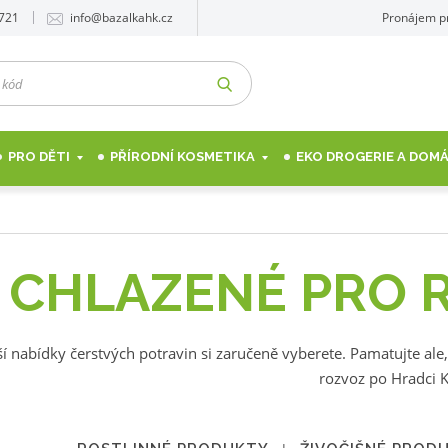
 721
info@bazalkahk.cz
Pronájem p
VYHLEDAT
PRO DĚTI
PŘÍRODNÍ KOSMETIKA
EKO DROGERIE A DO
CHLAZENÉ PRO 
ší nabídky čerstvých potravin si zaručeně vyberete. Pamatujte ale
rozvoz po Hradci K