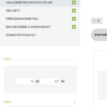
a
CHLAZENÉ PRO ROZVOZ PO HK
k
ó
PRO DĚTI
d
PŘÍRODNÍ KOSMETIKA
1
EKO DROGÉRIE A DOMÁCNOST
DOPOR
DÁRKOVÉ POUKAZY
Ř
a
z
Cena
e
n
í
p
r
Min. hodnota
Max. hodnota
Kč
Kč
o
d
u
k
Štítky
t