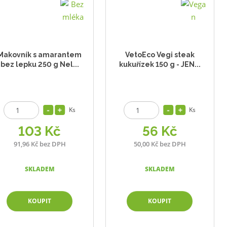
Makovník s amarantem
VetoEco Vegi steak
bez lepku 250 g Nel...
kukuřízek 150 g - JEN...
Ks
Ks
103 Kč
56 Kč
91,96 Kč bez DPH
50,00 Kč bez DPH
SKLADEM
SKLADEM
KOUPIT
KOUPIT