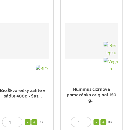
Hummus cizrnová
Bio Škvarečky zalité v
pomazánka original 150
sádle 400g - Sas...
g...
Ks
Ks