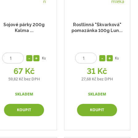
s
s
Sojové párky 200g
Rostlinná "Škvarková"
Kalma ...
pomazánka 100g Lun...
Ks
Ks
67 Kč
31 Kč
59,82 Kč bez DPH
27,68 Kč bez DPH
SKLADEM
SKLADEM
KOUPIT
KOUPIT