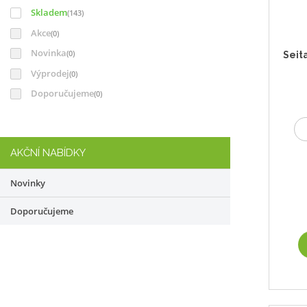
Skladem
ů
(143)
Akce
(0)
Novinka
(0)
Seit
Výprodej
(0)
Doporučujeme
(0)
AKČNÍ NABÍDKY
Novinky
Doporučujeme