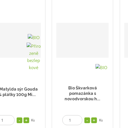
Bio Škvarková
 Matylda sýr Gouda
pomazánka s
 plátky 100g Mi...
novodvorskou h...
Ks
Ks