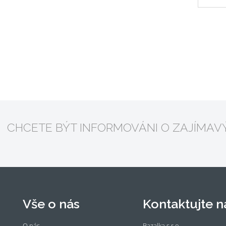
CHCETE BÝT INFORMOVÁNI O ZAJÍMAV
Vše o nás
Kontaktujte ná
O nás
Bazalka s.r.o.