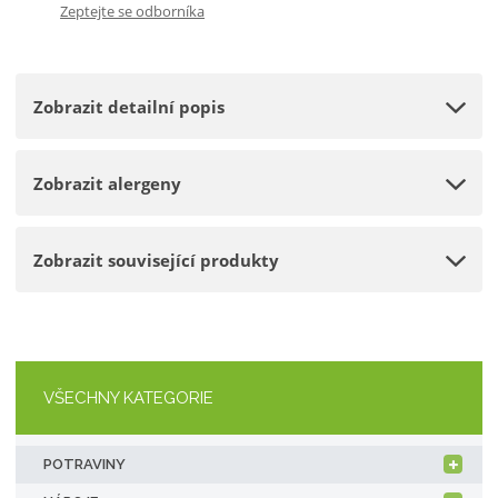
Zeptejte se odborníka
p
m
t
o
n
m
č
o
n
e
Zobrazit detailní popis
ž
o
t
s
ž
t
s
Zobrazit alergeny
v
t
í
v
í
Zobrazit související produkty
VŠECHNY KATEGORIE
POTRAVINY