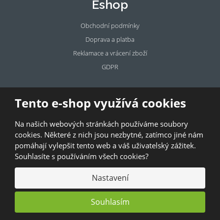
Eshop
Obchodní podmínky
Doprava a platba
Reklamace a vrácení zboží
GDPR
Pronájem
Tento e-shop využívá cookies
prostor
Na našich webových stránkách používáme soubory
Pronajměte si prostory u BAZALKY!
cookies. Některé z nich jsou nezbytné, zatímco jiné nám
pomáhají vylepšit tento web a váš uživatelský zážitek.
© 2026, Bazalka s.r.o.
Souhlasíte s používáním všech cookies?
GDPR
|
Kontakty
|
Obchodní podmínky
|
Mapa stránek
Nastavení
Souhlasím