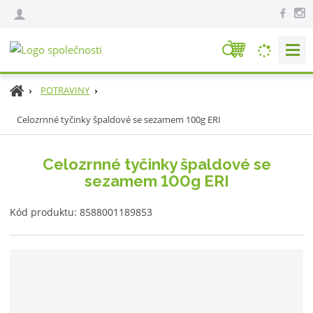
V
y
h
Ú
POTRAVINY
l
v
e
Celozrnné tyčinky špaldové se sezamem 100g ERI
o
d
d
n
a
Celozrnné tyčinky špaldové se
í
t
sezamem 100g ERI
s
t
K
r
Kód produktu:
8588001189853
ó
a
d
n
v
a
ý
r
o