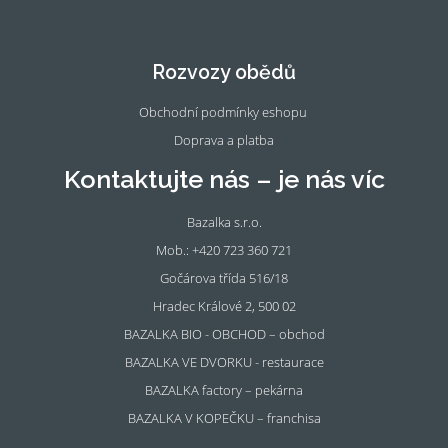
Fac
Ins
eb
tag
oo
ra
Rozvozy obědů
k
m
Obchodní podmínky eshopu
Doprava a platba
Kontaktujte nás – je nás víc
Bazalka s.r.o.
Mob.: +420 723 360 721
Gočárova třída 516/18
Hradec Králové 2, 500 02
BAZALKA BIO - OBCHOD – obchod
BAZALKA VE DVORKU - restaurace
BAZALKA factory – pekárna
BAZALKA V KOPEČKU – franchisa