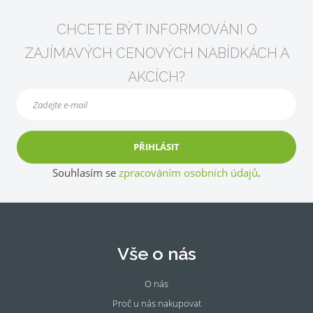
CHCETE BÝT INFORMOVÁNI O
ZAJÍMAVÝCH CENOVÝCH NABÍDKÁCH A
AKCÍCH?
PŘIHLÁSIT
Souhlasím se
zpracováním osobních údajů
.
Vše o nás
O nás
Proč u nás nakupovat