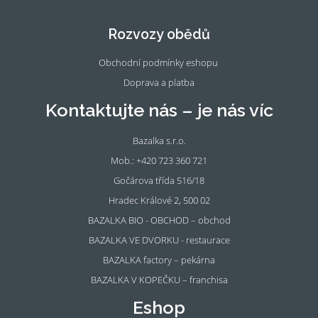
eb
tag
oo
ra
Rozvozy obědů
k
m
Obchodní podmínky eshopu
Doprava a platba
Kontaktujte nás – je nás víc
Bazalka s.r.o.
Mob.: +420 723 360 721
Gočárova třída 516/18
Hradec Králové 2, 500 02
BAZALKA BIO - OBCHOD – obchod
BAZALKA VE DVORKU - restaurace
BAZALKA factory – pekárna
BAZALKA V KOPEČKU – franchisa
Eshop