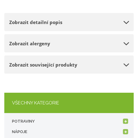
o
n
m
č
o
n
e
Zobrazit detailní popis
ž
o
t
s
ž
t
s
Zobrazit alergeny
v
t
í
v
í
Zobrazit související produkty
VŠECHNY KATEGORIE
POTRAVINY
NÁPOJE