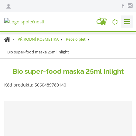
V
y
h
Ú
PŘÍRODNÍ KOSMETIKA
Péče o pleť
l
v
e
Bio super-food maska 25ml Inlight
o
d
d
n
a
Bio super-food maska 25ml Inlight
í
t
s
K
Kód produktu:
5060489780140
t
ó
r
d
a
v
n
ý
a
r
o
b