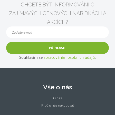
CHCETE BÝT INFORMOVÁNI O
ZAJÍMAVÝCH CENOVÝCH NABÍDKÁCH A
AKCÍCH?
PŘIHLÁSIT
Souhlasím se
zpracováním osobních údajů
.
Vše o nás
O nás
Proč u nás nakupovat
Fac
Ins