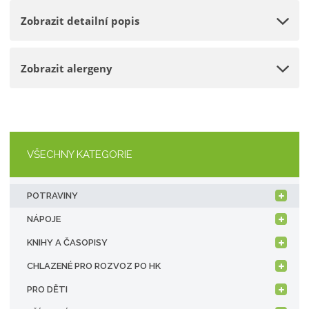
o
n
e
Zobrazit detailní popis
ž
o
t
s
ž
t
s
Zobrazit alergeny
v
t
í
v
í
VŠECHNY KATEGORIE
POTRAVINY
NÁPOJE
KNIHY A ČASOPISY
CHLAZENÉ PRO ROZVOZ PO HK
PRO DĚTI