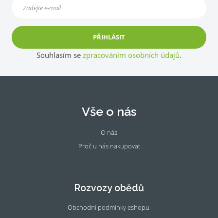
PŘIHLÁSIT
Souhlasím se
zpracováním osobních údajů
.
Vše o nás
O nás
Proč u nás nakupovat
Fac
Ins
eb
tag
oo
ra
Rozvozy obědů
k
m
Obchodní podmínky eshopu