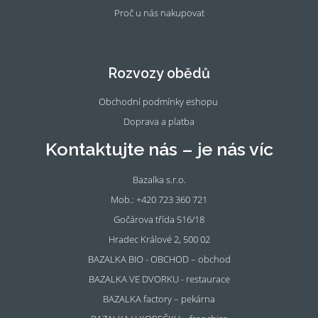
Proč u nás nakupovat
Fac
Ins
eb
tag
oo
ra
Rozvozy obědů
k
m
Obchodní podmínky eshopu
Doprava a platba
Kontaktujte nás – je nás víc
Bazalka s.r.o.
Mob.: +420 723 360 721
Gočárova třída 516/18
Hradec Králové 2, 500 02
BAZALKA BIO - OBCHOD – obchod
BAZALKA VE DVORKU - restaurace
BAZALKA factory – pekárna