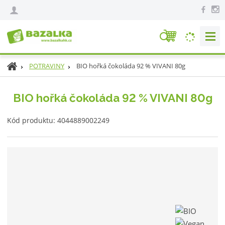
V
y
h
Ú
BIO hořká čokoláda 92 % VIVANI 80g
POTRAVINY
l
v
e
o
BIO hořká čokoláda 92 % VIVANI 80g
d
d
n
a
K
í
Kód produktu:
4044889002249
t
ó
s
d
t
v
r
ý
a
r
n
o
a
b
c
e