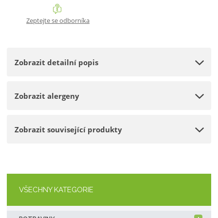
i
i
š
t
t
i
Zeptejte se odborníka
p
m
t
o
n
m
č
o
n
e
Zobrazit detailní popis
ž
o
t
s
ž
t
s
Zobrazit alergeny
v
t
í
v
í
Zobrazit související produkty
VŠECHNY KATEGORIE