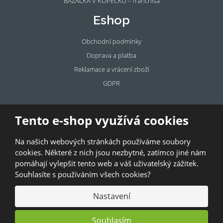
BAZALKA V KOPEČKU – franchisa
Eshop
Obchodní podmínky
Doprava a platba
Reklamace a vrácení zboží
GDPR
Pronájem
Tento e-shop využívá cookies
prostor
Na našich webových stránkách používáme soubory
Pronajměte si prostory u BAZALKY!
cookies. Některé z nich jsou nezbytné, zatímco jiné nám
pomáhají vylepšit tento web a váš uživatelský zážitek.
© 2026, Bazalka s.r.o.
Souhlasíte s používáním všech cookies?
GDPR
|
Kontakty
|
Obchodní podmínky
|
Mapa stránek
Nastavení
Souhlasím