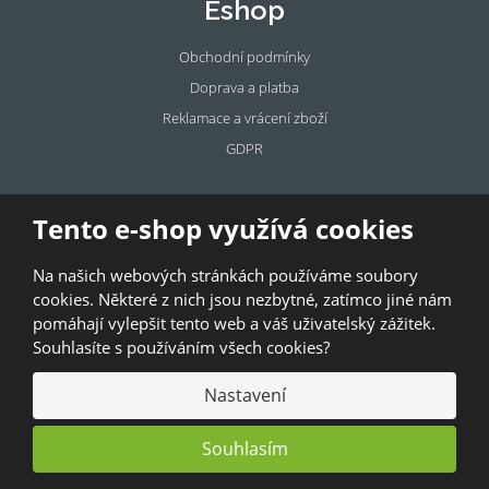
Eshop
Obchodní podmínky
Doprava a platba
Reklamace a vrácení zboží
GDPR
Pronájem
Tento e-shop využívá cookies
prostor
Na našich webových stránkách používáme soubory
Pronajměte si prostory u BAZALKY!
cookies. Některé z nich jsou nezbytné, zatímco jiné nám
pomáhají vylepšit tento web a váš uživatelský zážitek.
© 2026, Bazalka s.r.o.
Souhlasíte s používáním všech cookies?
GDPR
|
Kontakty
|
Obchodní podmínky
|
Mapa stránek
Nastavení
Souhlasím