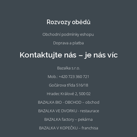
Fac
Ins
eb
tag
oo
ra
Rozvozy obědů
k
m
Obchodní podmínky eshopu
Doprava a platba
Kontaktujte nás – je nás víc
Bazalka s.r.o.
Mob.: +420 723 360 721
Gočárova třída 516/18
Hradec Králové 2, 500 02
BAZALKA BIO - OBCHOD – obchod
BAZALKA VE DVORKU - restaurace
BAZALKA factory – pekárna
BAZALKA V KOPEČKU – franchisa