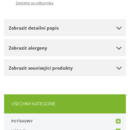
Zeptejte se odborníka
p
m
t
o
n
m
č
o
n
e
Zobrazit detailní popis
ž
o
t
s
ž
t
s
Zobrazit alergeny
v
t
í
v
í
Zobrazit související produkty
VŠECHNY KATEGORIE
POTRAVINY