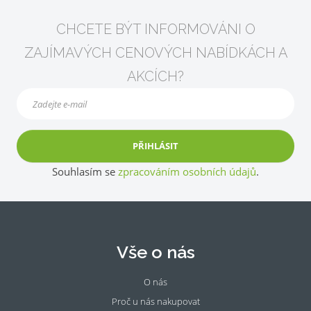
CHCETE BÝT INFORMOVÁNI O
ZAJÍMAVÝCH CENOVÝCH NABÍDKÁCH A
AKCÍCH?
PŘIHLÁSIT
Souhlasím se
zpracováním osobních údajů
.
Vše o nás
O nás
Proč u nás nakupovat