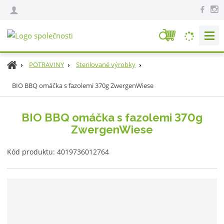
V
y
h
Ú
POTRAVINY
Sterilované výrobky
l
v
e
BIO BBQ omáčka s fazolemi 370g ZwergenWiese
o
d
d
n
a
BIO BBQ omáčka s fazolemi 370g
í
t
ZwergenWiese
s
t
K
r
Kód produktu:
4019736012764
ó
a
d
n
v
a
ý
r
o