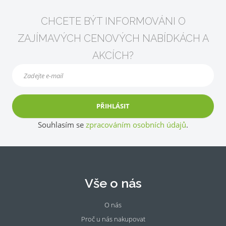
CHCETE BÝT INFORMOVÁNI O
ZAJÍMAVÝCH CENOVÝCH NABÍDKÁCH A
AKCÍCH?
PŘIHLÁSIT
Souhlasím se
zpracováním osobních údajů
.
Vše o nás
O nás
Proč u nás nakupovat