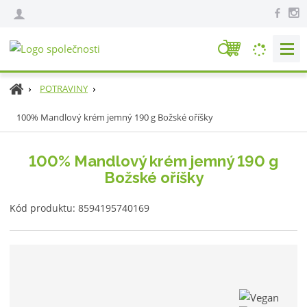
V
y
h
Ú
POTRAVINY
l
v
e
100% Mandlový krém jemný 190 g Božské oříšky
o
d
d
n
a
100% Mandlový krém jemný 190 g
í
t
Božské oříšky
s
t
K
r
Kód produktu:
8594195740169
ó
a
d
n
v
a
ý
r
o