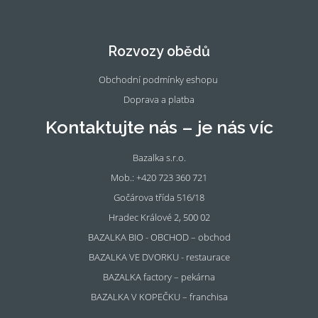
Fac
Ins
eb
tag
oo
ra
Rozvozy obědů
k
m
Obchodní podmínky eshopu
Doprava a platba
Kontaktujte nás – je nás víc
Bazalka s.r.o.
Mob.: +420 723 360 721
Gočárova třída 516/18
Hradec Králové 2, 500 02
BAZALKA BIO - OBCHOD – obchod
BAZALKA VE DVORKU - restaurace
BAZALKA factory – pekárna
BAZALKA V KOPEČKU – franchisa