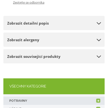
Zeptejte se odborníka
p
m
t
o
n
m
č
o
n
e
Zobrazit detailní popis
ž
o
t
s
ž
t
s
Zobrazit alergeny
v
t
í
v
í
Zobrazit související produkty
VŠECHNY KATEGORIE
POTRAVINY