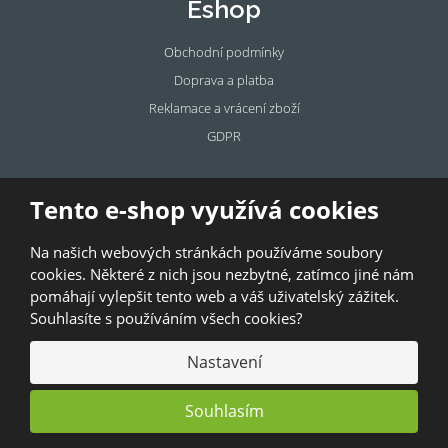
Eshop
Obchodní podmínky
Doprava a platba
Reklamace a vrácení zboží
GDPR
Pronájem
Tento e-shop využívá cookies
prostor
Na našich webových stránkách používáme soubory
Pronajměte si prostory u BAZALKY!
cookies. Některé z nich jsou nezbytné, zatímco jiné nám
pomáhají vylepšit tento web a váš uživatelský zážitek.
© 2026, Bazalka s.r.o.
Souhlasíte s používáním všech cookies?
GDPR
|
Kontakty
|
Obchodní podmínky
|
Mapa stránek
Nastavení
Souhlasím