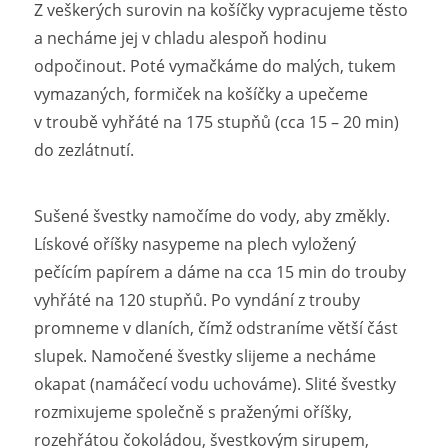
Z veškerých surovin na košíčky vypracujeme těsto
a necháme jej v chladu alespoň hodinu
odpočinout. Poté vymačkáme do malých, tukem
vymazaných, formiček na košíčky a upečeme
v troubě vyhřáté na 175 stupňů (cca 15 – 20 min)
do zezlátnutí.
Sušené švestky namočíme do vody, aby změkly.
Lískové oříšky nasypeme na plech vyložený
pečícím papírem a dáme na cca 15 min do trouby
vyhřáté na 120 stupňů. Po vyndání z trouby
promneme v dlaních, čímž odstraníme větší část
slupek. Namočené švestky slijeme a necháme
okapat (namáčecí vodu uchováme). Slité švestky
rozmixujeme společně s praženými oříšky,
rozehřátou čokoládou, švestkovým sirupem,