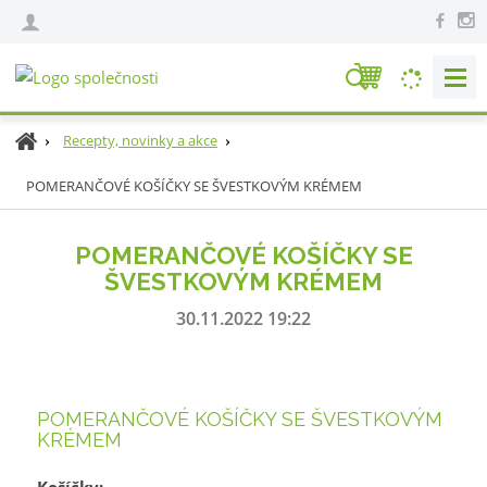
V
y
h
Ú
Recepty, novinky a akce
l
v
e
POMERANČOVÉ KOŠÍČKY SE ŠVESTKOVÝM KRÉMEM
o
d
d
n
a
POMERANČOVÉ KOŠÍČKY SE
í
t
ŠVESTKOVÝM KRÉMEM
s
t
30.11.2022 19:22
r
a
n
a
POMERANČOVÉ KOŠÍČKY SE ŠVESTKOVÝM
KRÉMEM
Košíčky: