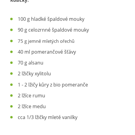
100 g hladké špaldové mouky
90 g celozrnné špaldové mouky
75 g jemně mletých ořechů
40 ml pomerančové šťávy
70 g alsanu
2 lžičky xylitolu
1 - 2 lžičy kůry z bio pomeranče
2 lžíce rumu
2 lžíce medu
cca 1/3 lžičky mleté vanilky