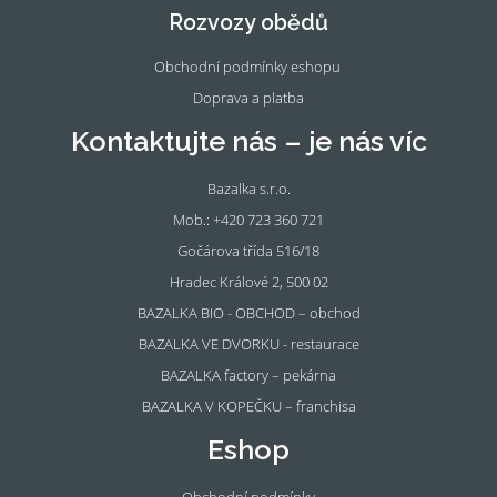
oo
ra
Rozvozy obědů
k
m
Obchodní podmínky eshopu
Doprava a platba
Kontaktujte nás – je nás víc
Bazalka s.r.o.
Mob.: +420 723 360 721
Gočárova třída 516/18
Hradec Králové 2, 500 02
BAZALKA BIO - OBCHOD – obchod
BAZALKA VE DVORKU - restaurace
BAZALKA factory – pekárna
BAZALKA V KOPEČKU – franchisa
Eshop
Obchodní podmínky