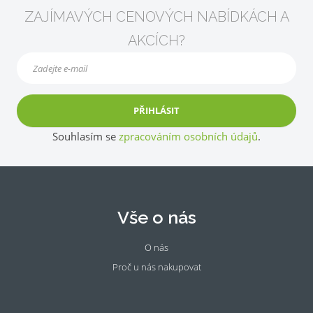
ZAJÍMAVÝCH CENOVÝCH NABÍDKÁCH A
AKCÍCH?
PŘIHLÁSIT
Souhlasím se
zpracováním osobních údajů
.
Vše o nás
O nás
Proč u nás nakupovat
Fac
Ins
eb
tag