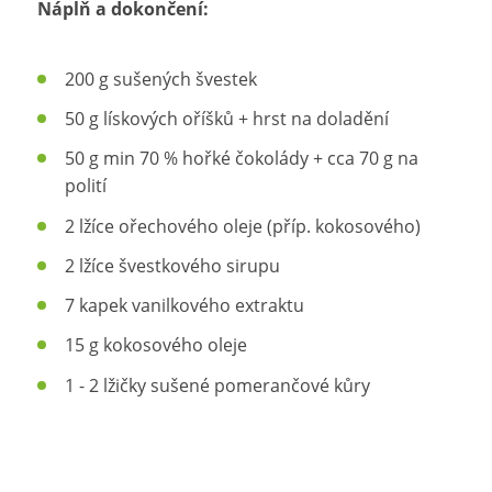
Náplň a dokončení:
200 g sušených švestek
50 g lískových oříšků + hrst na doladění
50 g min 70 % hořké čokolády + cca 70 g na
polití
2 lžíce ořechového oleje (příp. kokosového)
2 lžíce švestkového sirupu
7 kapek vanilkového extraktu
15 g kokosového oleje
1 - 2 lžičky sušené pomerančové kůry