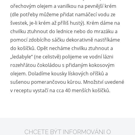
ořechovým olejem a vanilkou na pevnější krém
(dle potřeby můžeme přidat namáčecí vodu ze
švestek, je-li krém až příliš hustý). Krém dáme na
chvilku ztuhnout do lednice nebo do mrazáku a
pomocí zdobícího sáčku dekorativně nastříkáme
do košíčků. Opět necháme chvilku ztuhnout a
„ledabyle“ (ne celistvě) polijeme ve vodní lázni
rozehřátou čokoládou s přidaným kokosovým
olejem. Doladíme kousky lískových oříšků a
sušenou pomerančovou kůrou. Množství uvedené
v receptu vystačí na cca 40 menších košíčků.
CHCETE BÝT INFORMOVÁNI O