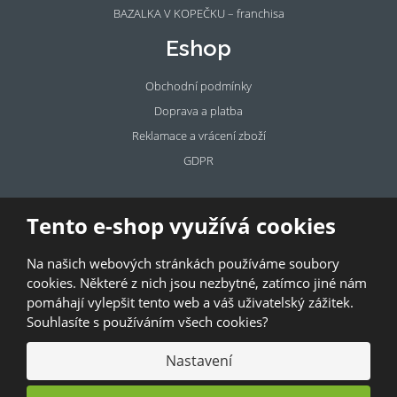
BAZALKA V KOPEČKU – franchisa
Eshop
Obchodní podmínky
Doprava a platba
Reklamace a vrácení zboží
GDPR
Pronájem
Tento e-shop využívá cookies
prostor
Na našich webových stránkách používáme soubory
Pronajměte si prostory u BAZALKY!
cookies. Některé z nich jsou nezbytné, zatímco jiné nám
pomáhají vylepšit tento web a váš uživatelský zážitek.
© 2026, Bazalka s.r.o.
Souhlasíte s používáním všech cookies?
GDPR
|
Kontakty
|
Obchodní podmínky
|
Mapa stránek
Nastavení