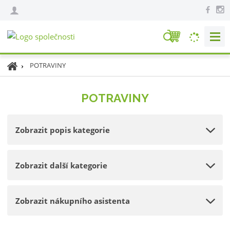
V
y
h
Ú
POTRAVINY
l
v
e
o
POTRAVINY
d
d
n
a
í
t
Zobrazit popis kategorie
s
t
r
Zobrazit další kategorie
a
n
a
Zobrazit nákupního asistenta