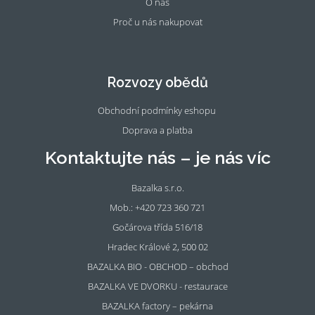
O nás
Proč u nás nakupovat
Fac
Ins
eb
tag
oo
ra
Rozvozy obědů
k
m
Obchodní podmínky eshopu
Doprava a platba
Kontaktujte nás – je nás víc
Bazalka s.r.o.
Mob.: +420 723 360 721
Gočárova třída 516/18
Hradec Králové 2, 500 02
BAZALKA BIO - OBCHOD – obchod
BAZALKA VE DVORKU - restaurace
BAZALKA factory – pekárna