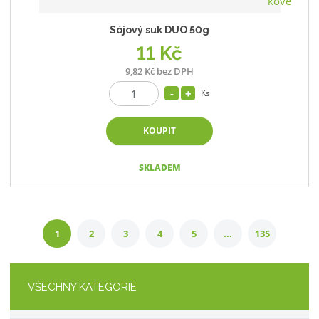
Sójový suk DUO 50g
11 Kč
9,82 Kč bez DPH
Ks
KOUPIT
SKLADEM
1
2
3
4
5
...
135
VŠECHNY KATEGORIE