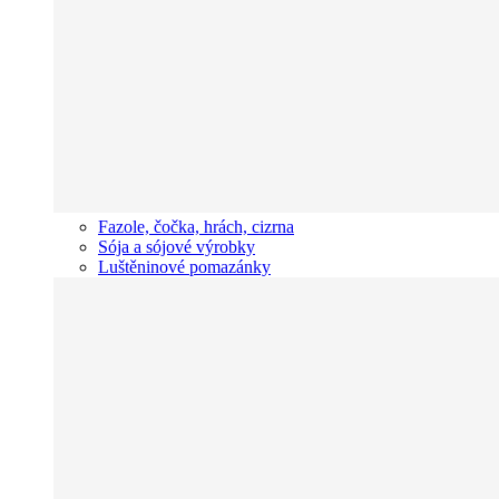
Fazole, čočka, hrách, cizrna
Sója a sójové výrobky
Luštěninové pomazánky