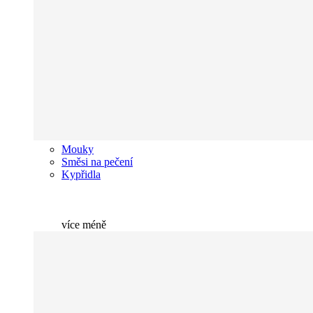
Mouky
Směsi na pečení
Kypřidla
více
méně