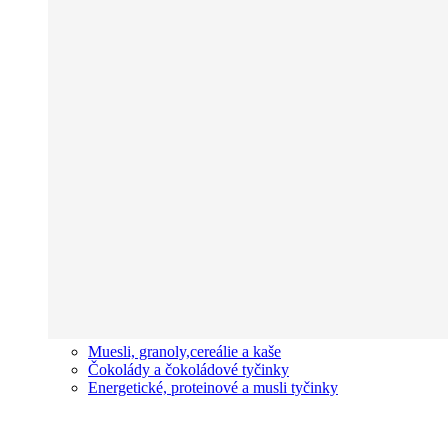
Muesli, granoly,cereálie a kaše
Čokolády a čokoládové tyčinky
Energetické, proteinové a musli tyčinky