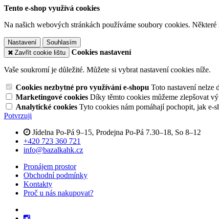
Tento e-shop využívá cookies
Na našich webových stránkách používáme soubory cookies. Některé z n
Nastavení
Souhlasím
Cookies nastavení
Zavřít cookie lištu
Vaše soukromí je důležité. Můžete si vybrat nastavení cookies níže.
Cookies nezbytné pro využívání e-shopu
Toto nastavení nelze 
Marketingové cookies
Díky těmto cookies můžeme zlepšovat výko
Analytické cookies
Tyto cookies nám pomáhají pochopit, jak e-s
Potvrzuji
Jídelna Po-Pá 9–15, Prodejna Po-Pá 7.30–18, So 8–12
+420 723 360 721
info@bazalkahk.cz
Pronájem prostor
Obchodní podmínky
Kontakty
Proč u nás nakupovat?