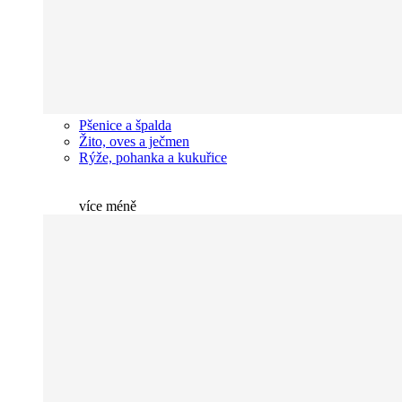
Pšenice a špalda
Žito, oves a ječmen
Rýže, pohanka a kukuřice
více
méně