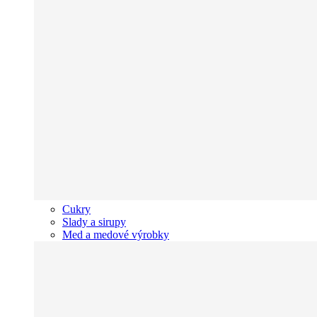
Cukry
Slady a sirupy
Med a medové výrobky