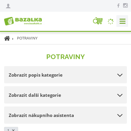
V
y
h
Ú
POTRAVINY
l
v
e
o
POTRAVINY
d
d
n
a
í
t
Zobrazit popis kategorie
s
t
r
Zobrazit další kategorie
a
n
a
Zobrazit nákupního asistenta
1