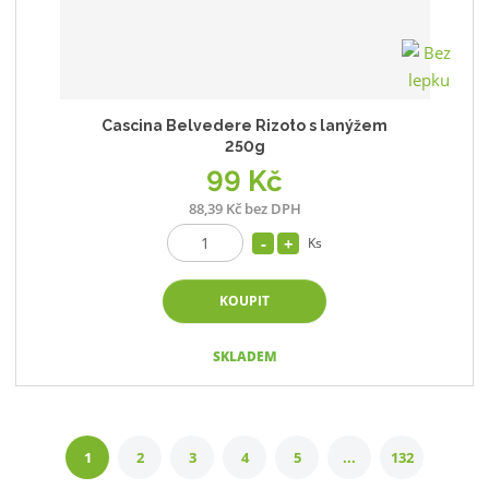
Cascina Belvedere Rizoto s lanýžem
250g
99 Kč
88,39 Kč bez DPH
Ks
KOUPIT
SKLADEM
1
2
3
4
5
...
132