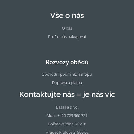
Vše o nás
O nás
Proč u nás nakupovat
Fac
Ins
eb
tag
oo
ra
Rozvozy obědů
k
m
Obchodní podmínky eshopu
Doprava a platba
Kontaktujte nás – je nás víc
Bazalka s.r.o.
Mob.: +420 723 360 721
Gočárova třída 516/18
Hradec Králové 2, 500 02