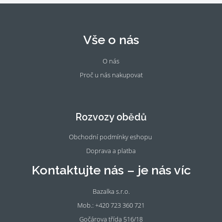
Vše o nás
O nás
Proč u nás nakupovat
Fac
Ins
eb
tag
oo
ra
Rozvozy obědů
k
m
Obchodní podmínky eshopu
Doprava a platba
Kontaktujte nás – je nás víc
Bazalka s.r.o.
Mob.: +420 723 360 721
Gočárova třída 516/18