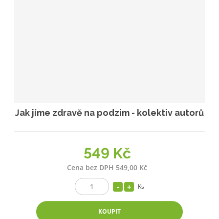
p
k
k
v
r
o
o
ý
o
v
v
v
d
ý
ý
ý
u
v
v
p
k
ý
ý
i
t
p
p
s
ů
i
i
s
s
Jak jíme zdravě na podzim - kolektiv autorů
549 Kč
Cena bez DPH 549,00 Kč
Ks
KOUPIT