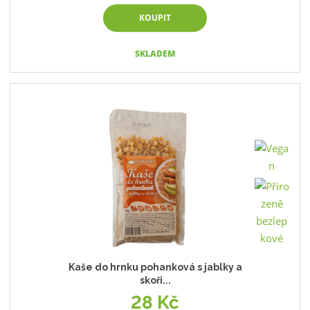
KOUPIT
SKLADEM
Kaše do hrnku pohanková s jablky a
skoři...
28 Kč