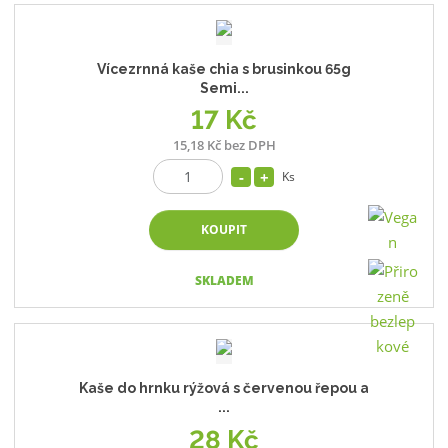
r
b
d
e
á
u
k
n
z
l
o
í
Vícezrnná kaše chia s brusinkou 65g
p
k
k
v
Semi...
r
o
o
ý
17 Kč
o
v
v
v
15,18 Kč bez DPH
d
ý
ý
ý
u
Ks
v
v
p
k
ý
ý
i
t
KOUPIT
p
p
s
ů
i
i
SKLADEM
s
s
Kaše do hrnku rýžová s červenou řepou a
...
28 Kč