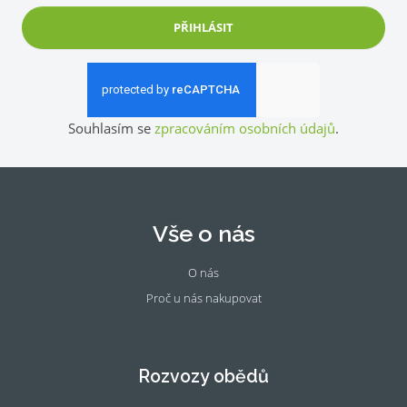
PŘIHLÁSIT
Souhlasím se
zpracováním osobních údajů
.
Vše o nás
O nás
Proč u nás nakupovat
Fac
Ins
eb
tag
oo
ra
Rozvozy obědů
k
m