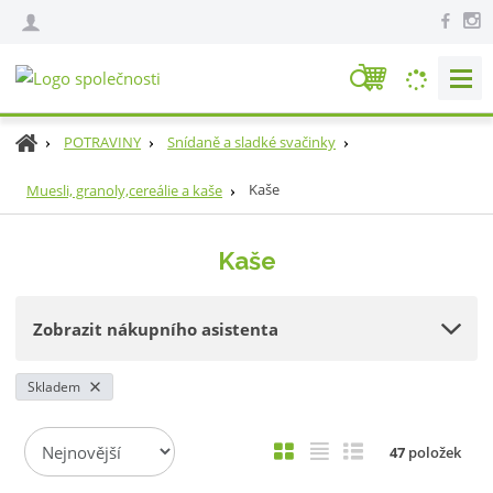
V
y
h
Ú
POTRAVINY
Snídaně a sladké svačinky
l
v
e
o
Kaše
Muesli, granoly,cereálie a kaše
d
d
n
a
Kaše
í
t
s
t
Zobrazit nákupního asistenta
r
a
n
Skladem
a
Ř
O
T
Ř
47
položek
a
b
a
á
z