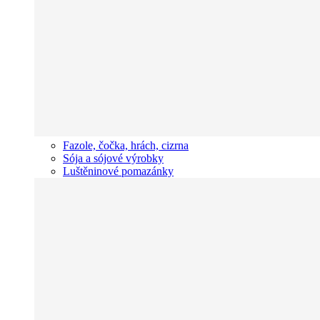
Fazole, čočka, hrách, cizrna
Sója a sójové výrobky
Luštěninové pomazánky