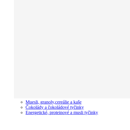
Muesli, granoly,cereálie a kaše
Čokolády a čokoládové tyčinky
Energetické, proteinové a musli tyčinky