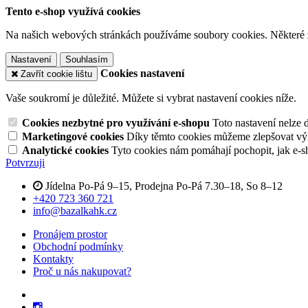
Tento e-shop využívá cookies
Na našich webových stránkách používáme soubory cookies. Některé z n
Nastavení
Souhlasím
Cookies nastavení
Zavřít cookie lištu
Vaše soukromí je důležité. Můžete si vybrat nastavení cookies níže.
Cookies nezbytné pro využívání e-shopu
Toto nastavení nelze 
Marketingové cookies
Díky těmto cookies můžeme zlepšovat výko
Analytické cookies
Tyto cookies nám pomáhají pochopit, jak e-s
Potvrzuji
Jídelna Po-Pá 9–15, Prodejna Po-Pá 7.30–18, So 8–12
+420 723 360 721
info@bazalkahk.cz
Pronájem prostor
Obchodní podmínky
Kontakty
Proč u nás nakupovat?