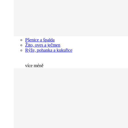
Pšenice a špalda
Žito, oves a ječmen
Rýže, pohanka a kukuřice
více
méně