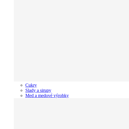
Cukry
Slady a sirupy
Med a medové výrobky