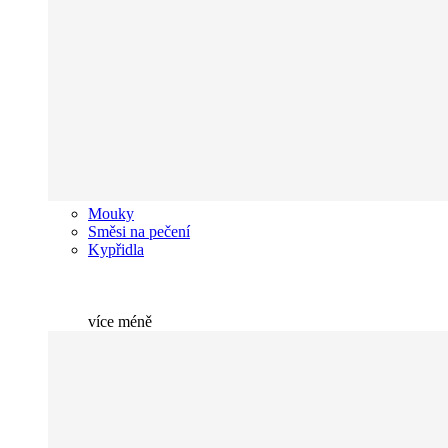
Mouky
Směsi na pečení
Kypřidla
více
méně